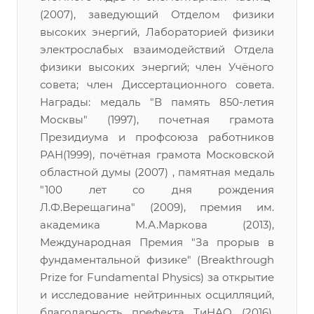
(2007), заведующий Отделом физики
высоких энергий, Лабораторией физики
электрослабых взаимодействий Отдела
физики высоких энергий; член Учёного
совета; член Диссертационного совета.
Награды: медаль "В память 850-летия
Москвы" (1997), почетная грамота
Президиума и профсоюза работников
РАН(1999), почётная грамота Московской
областной думы (2007) , памятная медаль
"100 лет со дня рождения
Л.Ф.Верещагина" (2009), премия им.
академика М.А.Маркова (2013),
Международная Премия "За прорыв в
фундаментальной физике" (Breakthrough
Prize for Fundamental Physics) за открытие
и исследование нейтринных осцилляций,
благодарность префекта ТиНАО (2016).