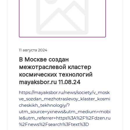
11 августа 2024
В Москве создан
межотраслевой кластер
космических технологий
mayaksbor.ru 11.08.24
https://mayaksbor.ru/news/society/v_mosk
ve_sozdan_mezhotraslevoy_klaster_kosmi
cheskikh_tekhnologiy/?
utm_source=yxnews&utm_medium=mobi
le&utm_referrer=https%3A%2F%2Fdzen.ru
%2Fnews%2Fsearch%3Ftext%3D