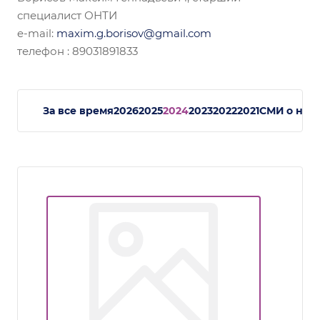
специалист ОНТИ
e-mail:
maxim.g.borisov@gmail.com
телефон : 89031891833
За все время
2026
2025
2024
2023
2022
2021
СМИ о нас.