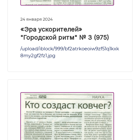
24 января 2024
«Эра ускорителей»
"Городской ритм" № 3 (975)
/upload/iblock/999/bf2atrkoeoiw9zf51q1kxk
8my2gf2fz1.jpg