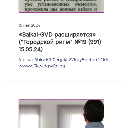
15 мая 2024
«Baikal-GVD расширяется»
("Городской ритм" №19 (991)
15.05.24)
/upload/iblock/f02/qgkk27kuy8jqlbm44k6
wwww6kwjdqw0r.jpg