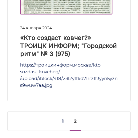
24 января 2024
«Кто создаст ковчег?»
ТРОИЦК ИНФОРМ; "Городской
ритм" № 3 (975)
https://троицкинформ.москва/kto-
sozdast-kovcheg/
/upload/iblock/4f8/23l2yffkd7lrrzff3yyn5yzn
s9wuw7aa.jpg
1
2