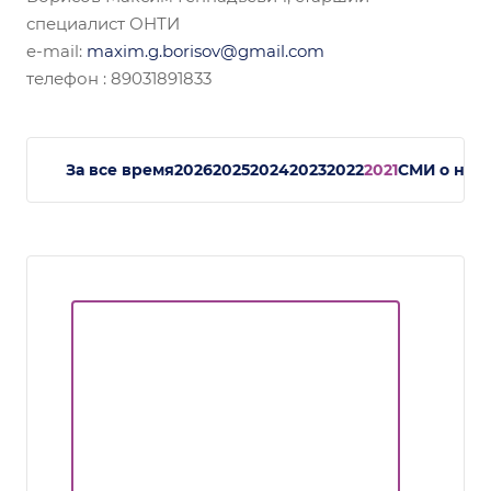
специалист ОНТИ
e-mail:
maxim.g.borisov@gmail.com
телефон : 89031891833
За все время
2026
2025
2024
2023
2022
2021
СМИ о нас.