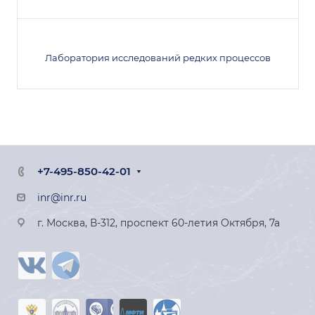
Лаборатория исследований редких процессов
+7-495-850-42-01
inr@inr.ru
г. Москва, В-312, проспект 60-летия Октября, 7а