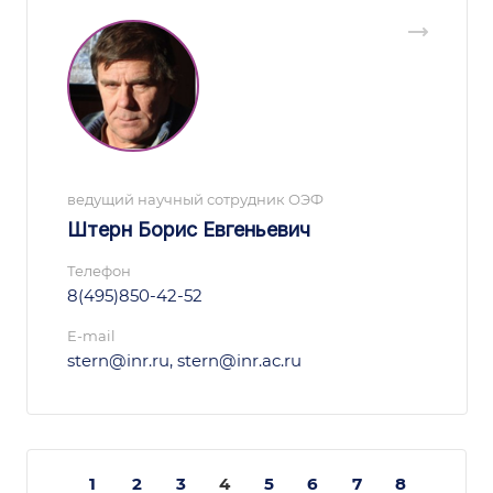
ведущий научный сотрудник ОЭФ
Штерн Борис Евгеньевич
Телефон
8(495)850-42-52
E-mail
stern@inr.ru, stern@inr.ac.ru
1
2
3
4
5
6
7
8