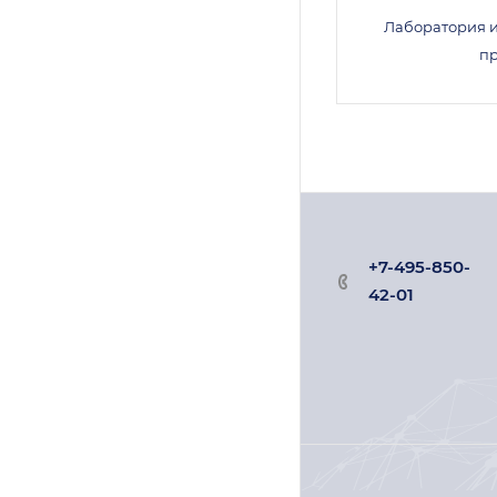
Лаборатория 
п
+7-495-850-
42-01