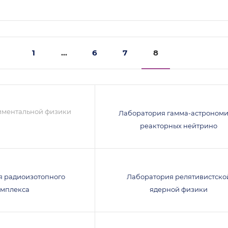
1
...
6
7
8
иментальной физики
Лаборатория гамма-астрономи
реакторных нейтрино
я радиоизотопного
Лаборатория релятивистско
омплекса
ядерной физики