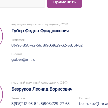
ведущий научный сотрудник, ОЭФ
Губер Федор Фридрихович
Телефон
8(495)850-42-56, 8(903)629-32-68, 31-62
E-mail
guber@inr.ru
главный научный сотрудник, ОЭФ
Безруков Леонид Борисович
Телефон
E-mail
8(915)212-93-84, 8(903)729-27-65
bezrukov@inr.ac