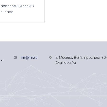
исследований редких
роцессов
inr@inr.ru
г. Москва, В-312, проспект 60
Октября, 7а