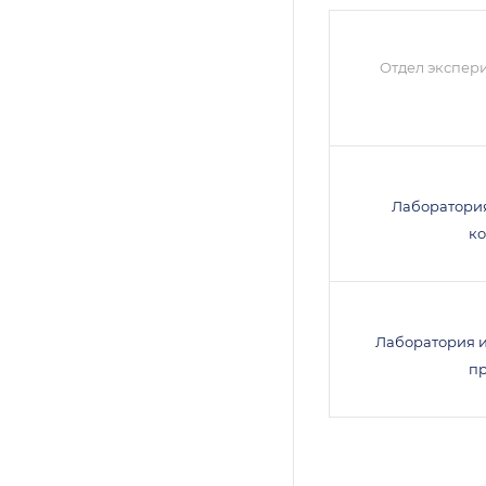
Отдел экспер
Лаборатори
к
Лаборатория 
п