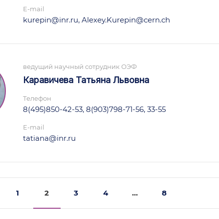
E-mail
kurepin@inr.ru, Alexey.Kurepin@cern.ch
ведущий научный сотрудник ОЭФ
Каравичева Татьяна Львовна
Телефон
8(495)850-42-53, 8(903)798-71-56, 33-55
E-mail
tatiana@inr.ru
1
2
3
4
...
8