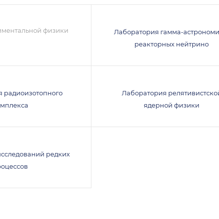
иментальной физики
Лаборатория гамма-астрономи
реакторных нейтрино
я радиоизотопного
Лаборатория релятивистско
омплекса
ядерной физики
исследований редких
роцессов