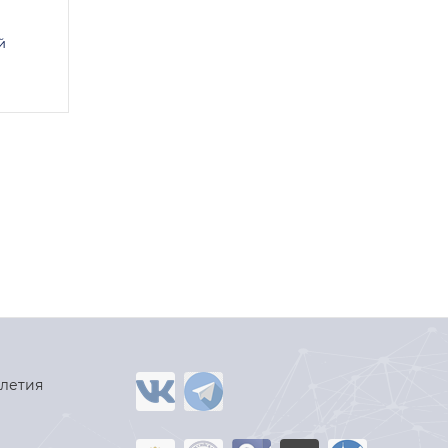
й
-летия