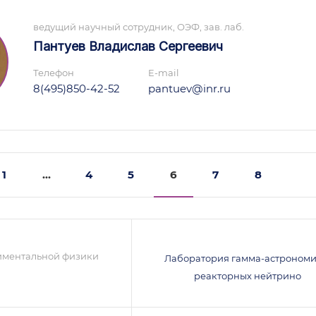
ведущий научный сотрудник, ОЭФ, зав. лаб.
Пантуев Владислав Сергеевич
Телефон
E-mail
8(495)850-42-52
pantuev@inr.ru
1
...
4
5
6
7
8
иментальной физики
Лаборатория гамма-астрономи
реакторных нейтрино