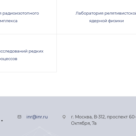
я радиоизотопного
Лаборатория релятивистско
омплекса
ядерной физики
исследований редких
роцессов
inr@inr.ru
г. Москва, В-312, проспект 60
Октября, 7а