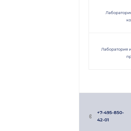
Лаборатори
к
Лаборатория 
п
+7-495-850-
42-01