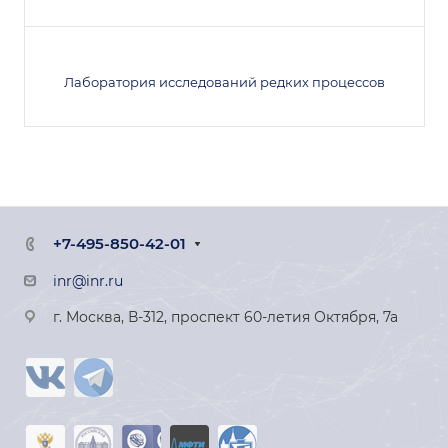
Лаборатория исследований редких процессов
+7-495-850-42-01
inr@inr.ru
г. Москва, В-312, проспект 60-летия Октября, 7а