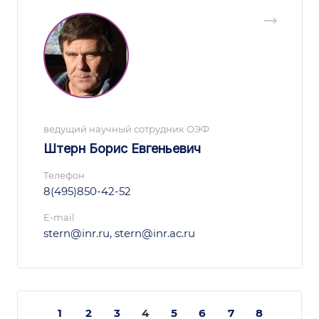
ведущий научный сотрудник ОЭФ
Штерн Борис Евгеньевич
Телефон
8(495)850-42-52
E-mail
stern@inr.ru, stern@inr.ac.ru
1
2
3
4
5
6
7
8