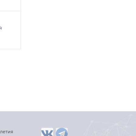
й
-летия