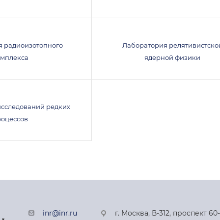
я радиоизотопного
Лаборатория релятивистско
омплекса
ядерной физики
исследований редких
роцессов
inr@inr.ru
г. Москва, В-312, проспект 60