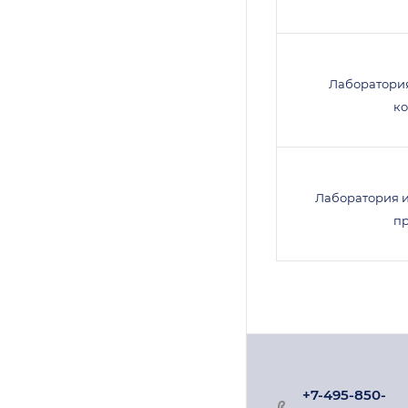
Лаборатори
к
Лаборатория 
п
+7-495-850-