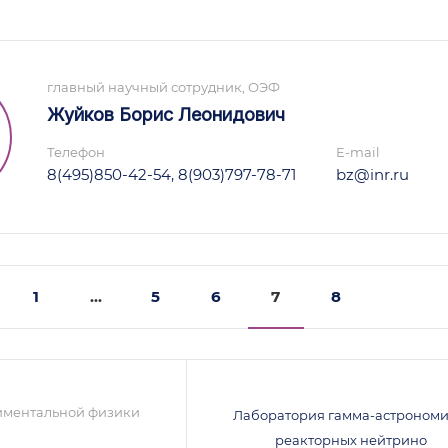
главный научный сотрудник, ОЭФ
Жуйков Борис Леонидович
Телефон
E-mail
8(495)850-42-54, 8(903)797-78-71
bz@inr.ru
1
...
5
6
7
8
иментальной физики
Лаборатория гамма-астрономи
реакторных нейтрино