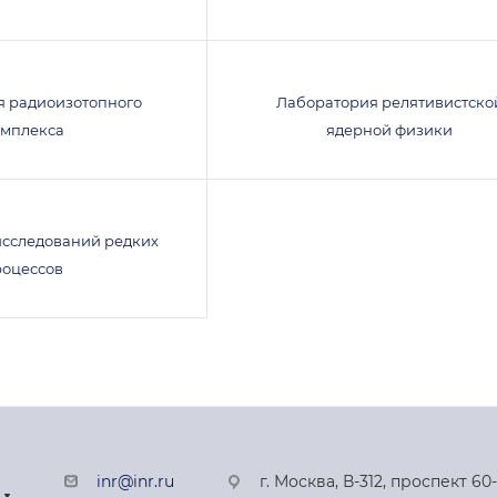
я радиоизотопного
Лаборатория релятивистско
омплекса
ядерной физики
исследований редких
роцессов
inr@inr.ru
г. Москва, В-312, проспект 60