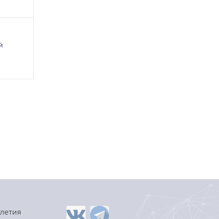
й
-летия