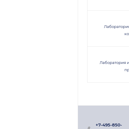
Лаборатори
к
Лаборатория 
п
+7-495-850-