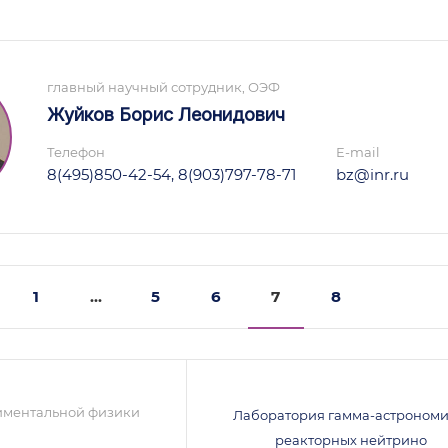
главный научный сотрудник, ОЭФ
Жуйков Борис Леонидович
Телефон
E-mail
8(495)850-42-54, 8(903)797-78-71
bz@inr.ru
1
...
5
6
7
8
иментальной физики
Лаборатория гамма-астрономи
реакторных нейтрино