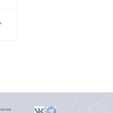
й
-летия