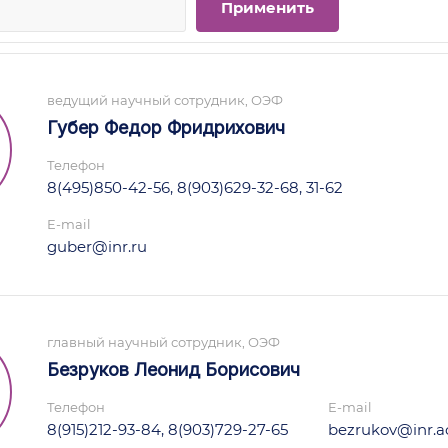
ведущий научный сотрудник, ОЭФ
Губер Федор Фридрихович
Телефон
8(495)850-42-56, 8(903)629-32-68, 31-62
E-mail
guber@inr.ru
главный научный сотрудник, ОЭФ
Безруков Леонид Борисович
Телефон
E-mail
8(915)212-93-84, 8(903)729-27-65
bezrukov@inr.ac