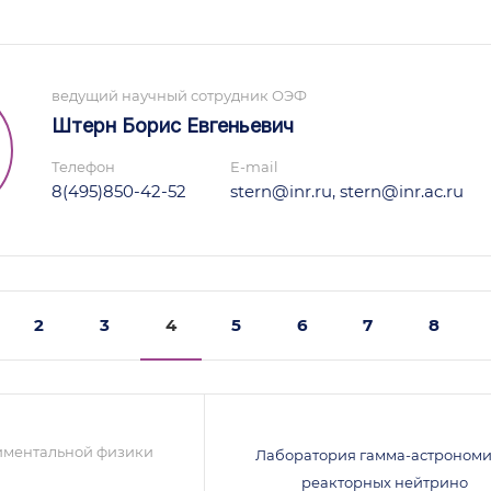
ведущий научный сотрудник ОЭФ
Штерн Борис Евгеньевич
Телефон
E-mail
8(495)850-42-52
stern@inr.ru, stern@inr.ac.ru
2
3
4
5
6
7
8
иментальной физики
Лаборатория гамма-астрономи
реакторных нейтрино