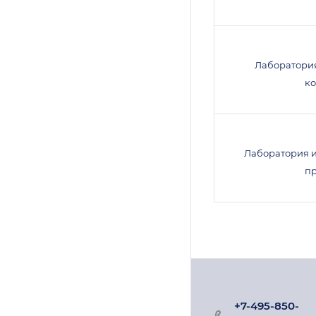
Лаборатори
к
Лаборатория 
п
+7-495-850-