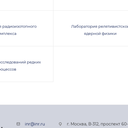
я радиоизотопного
Лаборатория релятивистско
омплекса
ядерной физики
исследований редких
роцессов
inr@inr.ru
г. Москва, В-312, проспект 60