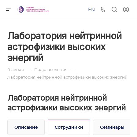
EN
Лаборатория нейтринной
астрофизики высоких
энергий
—
—
Главная
Подразделения
Лаборатория нейтринной астрофизики высоких энергий
Лаборатория нейтринной
астрофизики высоких энергий
Описание
Сотрудники
Семинары